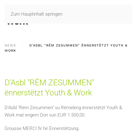
Zum Hauptinhalt springen
NEWS
D'ASBL "RËM ZESUMMEN" ËNNERSTËTZT YOUTH &
WORK
D'Asbl "RËM ZESUMMEN"
ënnerstëtzt Youth & Work
D'Asbl "Rëm Zesummen" vu Rëmeleng ënnerstëtzt Youth &
Work mat engem Don vun EUR 1.500,00.
Grousse MERCI fir hir Ënnerstëtzung.