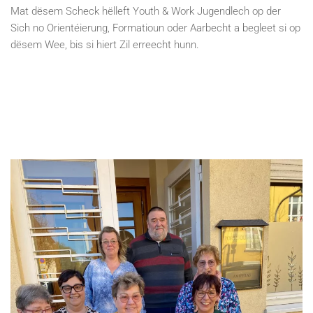
Mat dësem Scheck hëlleft Youth & Work Jugendlech op der
Sich no Orientéierung, Formatioun oder Aarbecht a begleet si op
dësem Wee, bis si hiert Zil erreecht hunn.