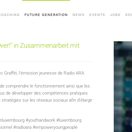
COACHING
FUTURE GENERATION
NEWS
EVENTS
JOBS
SO
wer!“ in Zusammenarbeit mit
c Graffiti, l'émission jeunesse de Radio ARA
de comprendre le fonctionnement ainsi que les
n plus de développer des compétences pratiques
 stratégies sur les réseaux sociaux afin d’élargir
ionluxembourg #youthandwork #luxembourg
essionnel #radioara #empoweryoungpeople