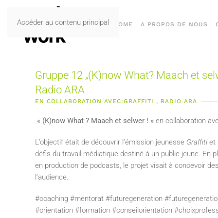
Accéder au contenu principal
HOME
A PROPOS DE NOUS
Gruppe 12 „(K)now What? Maach et sel
Radio ARA
EN COLLABORATION AVEC:GRAFFITI , RADIO ARA
« (K)now What ? Maach et selwer ! »
en collaboration ave
L’objectif était de découvrir l’émission jeunesse
Graffiti
et 
défis du travail médiatique destiné à un public jeune. E
en production de podcasts, le projet visait à concevoir des
l’audience.
#coaching #mentorat #futuregeneration #futuregenerat
#orientation #formation #conseilorientation #choixprof