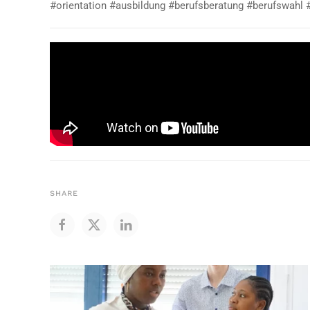
#orientation #ausbildung #berufsberatung #berufswah
SHARE