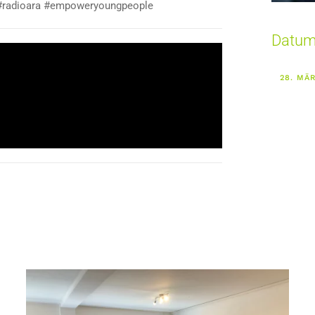
l #radioara #empoweryoungpeople
Datu
28. MÄ