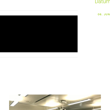
Datu
06. JUN