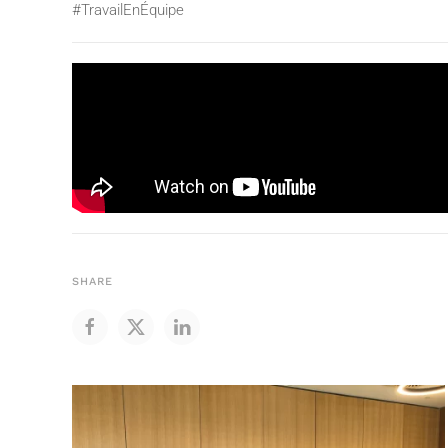
#TravailEnÉquipe
SHARE