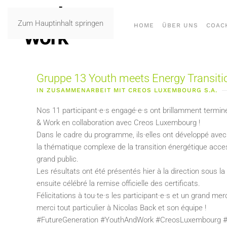
Zum Hauptinhalt springen
HOME
ÜBER UNS
COAC
Gruppe 13 Youth meets Energy Transiti
IN ZUSAMMENARBEIT MIT CREOS LUXEMBOURG S.A.
Nos 11 participant·e·s engagé·e·s ont brillamment termi
& Work en collaboration avec Creos Luxembourg !
Dans le cadre du programme, ils·elles ont développé avec
la thématique complexe de la transition énergétique acces
grand public.
Les résultats ont été présentés hier à la direction sous 
ensuite célébré la remise officielle des certificats.
Félicitations à tou·te·s les participant·e·s et un grand me
merci tout particulier à Nicolas Back et son équipe !
#FutureGeneration #YouthAndWork #CreosLuxembourg #Tr